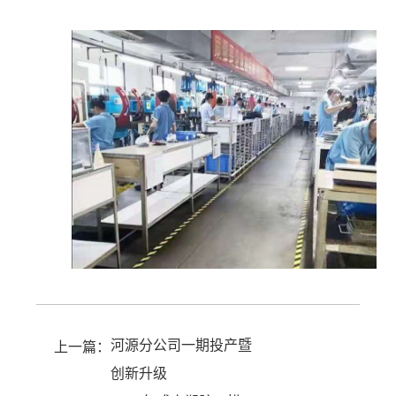
河源分公司一期投产暨
上一篇：
创新升级