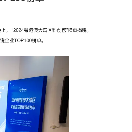
会上，
“2024粤港澳大湾区
科创榜”隆重揭晓。
企业TOP100榜单。